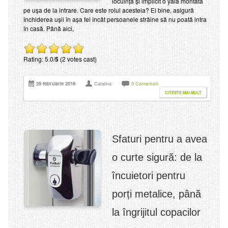
locuință și implicit o yală montată
pe ușa de la intrare. Care este rolul acesteia? Ei bine, asigură
închiderea ușii în așa fel încât persoanele străine să nu poată intra
în casă. Până aici,
Rating: 5.0/
5
(2 votes cast)
29 februarie 2016
Catalina
0 Comentarii
CITESTE MAI MULT
Sfaturi pentru a avea
o curte sigură: de la
încuietori pentru
porți metalice, până
la îngrijitul copacilor