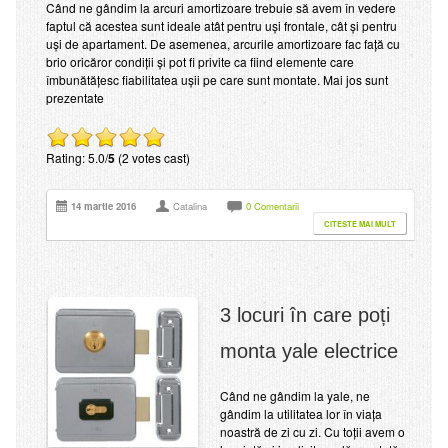
Când ne gândim la arcuri amortizoare trebuie să avem în vedere
faptul că acestea sunt ideale atât pentru uși frontale, cât și pentru
uși de apartament. De asemenea, arcurile amortizoare fac față cu
brio oricăror condiții și pot fi privite ca fiind elemente care
îmbunătățesc fiabilitatea ușii pe care sunt montate. Mai jos sunt
prezentate
Rating: 5.0/
5
(2 votes cast)
14 martie 2016
Catalina
0 Comentarii
CITESTE MAI MULT
3 locuri în care poți
monta yale electrice
Când ne gândim la yale, ne
gândim la utilitatea lor în viața
noastră de zi cu zi. Cu toții avem o