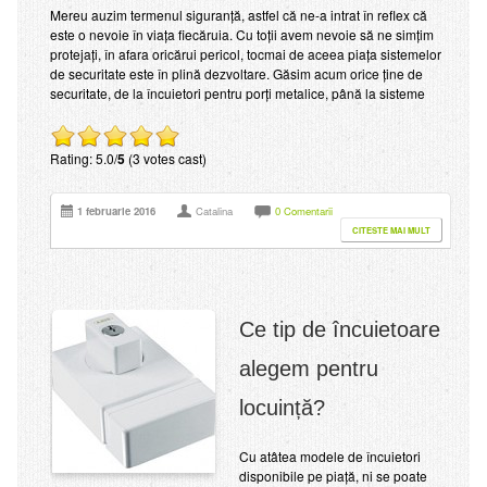
Mereu auzim termenul siguranță, astfel că ne-a intrat în reflex că
este o nevoie în viața fiecăruia. Cu toții avem nevoie să ne simțim
protejați, în afara oricărui pericol, tocmai de aceea piața sistemelor
de securitate este în plină dezvoltare. Găsim acum orice ține de
securitate, de la încuietori pentru porți metalice, până la sisteme
Rating: 5.0/
5
(3 votes cast)
1 februarie 2016
Catalina
0 Comentarii
CITESTE MAI MULT
Ce tip de încuietoare
alegem pentru
locuință?
Cu atâtea modele de încuietori
disponibile pe piață, ni se poate