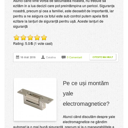
Atunci când vine vorba de securitatea noastră, nu trebuie să
ezităm în a lua decizii care pot preîntâmpina un pericol. Siguranța
noastră, precum și cea a familiei, este deosebit de importantă, iar
pentru a ne asigura ca totul este sub control putem apela fără
ezitare la lanțuri de siguranță pentru ușă. Aceste lanțuri de
siguranță
Rating: 5.0/
5
(1 vote cast)
16 mai 2016
Catalina
0 Comentarii
CITESTE MAI MULT
Pe ce uși montăm
yale
electromagnetice?
Atunci când discutăm despre yale
electromagnetice ne gândim
automat la o mai bună siguranță, precum și la o manevrabilitate a