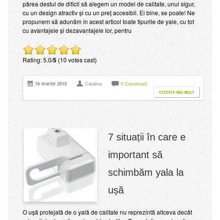
părea destul de dificil să alegem un model de calitate, unul sigur,
cu un design atractiv și cu un preț accesibil. Ei bine, se poate! Ne
propunem să adunăm în acest articol toate tipurile de yale, cu tot
cu avantajele și dezavantajele lor, pentru
Rating: 5.0/
5
(10 votes cast)
16 martie 2015
Catalina
0 Comentarii
CITESTE MAI MULT
7 situații în care e
important să
schimbăm yala la
ușă
O ușă protejată de o yală de calitate nu reprezintă altceva decât