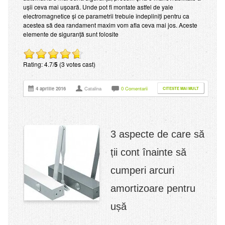
ușii ceva mai ușoară. Unde pot fi montate astfel de yale
electromagnetice și ce parametrii trebuie îndepliniți pentru ca
acestea să dea randament maxim vom afla ceva mai jos. Aceste
elemente de siguranță sunt folosite
Rating: 4.7/
5
(3 votes cast)
4 aprilie 2016
Catalina
0 Comentarii
CITESTE MAI MULT
3 aspecte de care să
ții cont înainte să
cumperi arcuri
amortizoare pentru
ușă