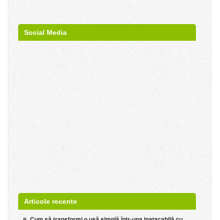
Social Media
Articole recente
Cum să transformi o ușă simplă într-una inatacabilă cu