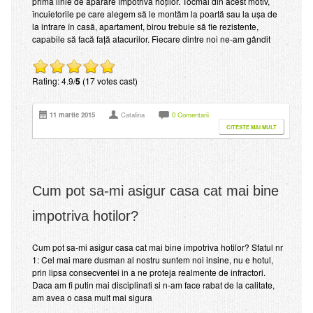
prima linie de apărare împotriva hoților. Tocmai din acest motiv,
încuietorile pe care alegem să le montăm la poartă sau la ușa de
la intrare în casă, apartament, birou trebuie să fie rezistente,
capabile să facă față atacurilor. Fiecare dintre noi ne-am gândit
Rating: 4.9/
5
(17 votes cast)
11 martie 2015
Catalina
0 Comentarii
CITESTE MAI MULT
Cum pot sa-mi asigur casa cat mai bine
impotriva hotilor?
Cum pot sa-mi asigur casa cat mai bine impotriva hotilor? Sfatul nr
1: Cel mai mare dusman al nostru suntem noi insine, nu e hotul,
prin lipsa consecventei in a ne proteja realmente de infractori.
Daca am fi putin mai disciplinati si n-am face rabat de la calitate,
am avea o casa mult mai sigura