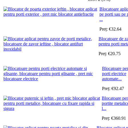
Blocatoare apli
pe porti sau pe 
...
Preț:
€
32.64
Blocatoare de z
pentru porti meta
Preț:
€
20.75
Blocatoare pe
porti electrice
automate...
Preț:
€
92.47
Blocatoare pe
portite metalic
l...
Preț:
€
360.91
Blocator aplicat 