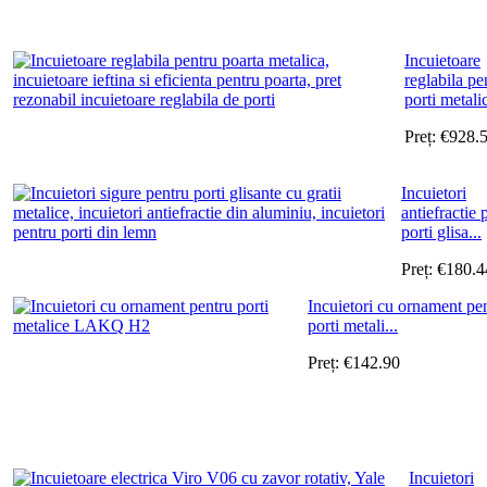
Incuietoare
reglabila pe
porti metalic
Preț:
€
928.
Incuietori
antiefractie 
porti glisa...
Preț:
€
180.4
Incuietori cu ornament pe
porti metali...
Preț:
€
142.90
Incuietori