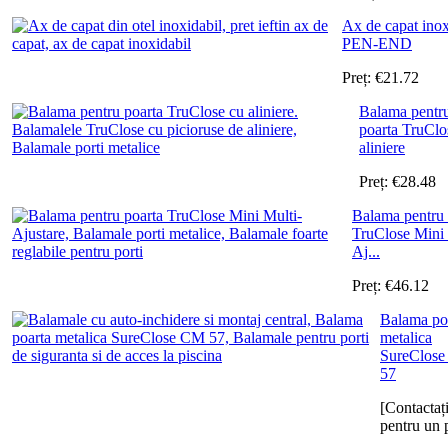
Ax de capat inox
PEN-END
Preț:
€
21.72
Balama pentr
poarta TruClo
aliniere
Preț:
€
28.48
Balama pentru 
TruClose Mini 
Aj...
Preț:
€
46.12
Balama po
metalica
SureClos
57
[Contactaț
pentru un 