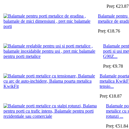
Preț:
€
23.87
Balamale pentru 
metalice de gradin
Preț:
€
18.76
Balamale pent
porti si usi me
G90Z...
Preț:
€
9.78
Balamale poarta
metalica KwikFi
tensio...
Preț:
€
18.87
Balamale por
metalice cu s
rotunzi ...
Preț:
€
51.84