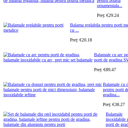
pentru poarta
ornamentala...
Preț:
€
29.24
Balama reglabila pentru porti me
cu ...
Preț:
€
20.18
Balamale cu arc pe
porti de gradina S
Preț:
€
89.47
Balamale cu 
pentru porti d
gradina...
Preț:
€
38.27
Balamale
inoxidabile 
porti de grad