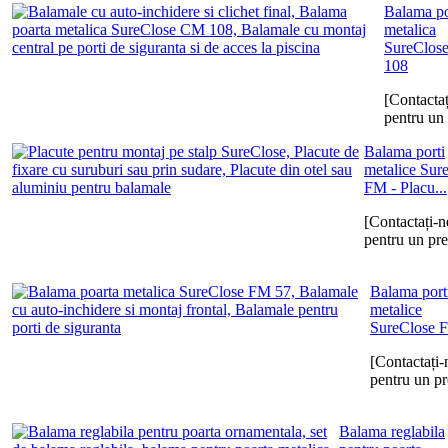
Balama po
metalica
SureClos
108
[Contactaț
pentru un 
Balama porti
metalice Sur
FM - Placu...
[Contactați-n
pentru un pre
Balama port
metalice
SureClose 
[Contactați-
pentru un pr
Balama reglabila