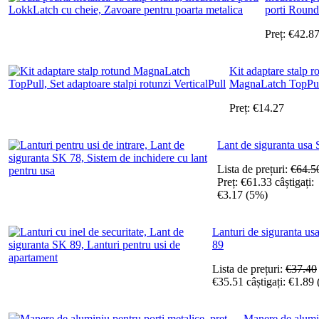
porti Round
Preț:
€
42.8
Kit adaptare stalp r
MagnaLatch TopPu.
Preț:
€
14.27
Lant de siguranta usa
Lista de prețuri:
€
64.5
Preț:
€
61.33
câștigați:
€
3.17
(
5
%)
Lanturi de siguranta us
89
Lista de prețuri:
€
37.40
€
35.51
câștigați:
€
1.89
Manere de alumi