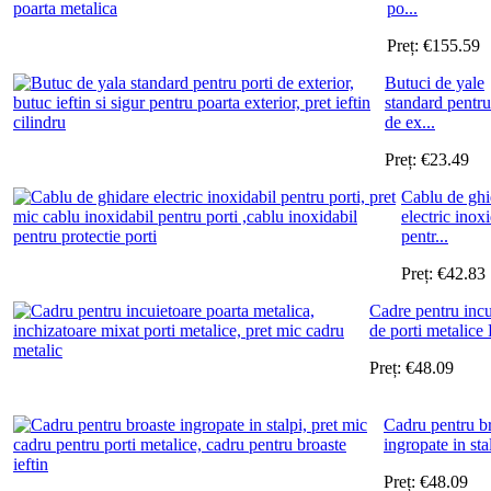
po...
Preț:
€
155.59
Butuci de yale
standard pentru
de ex...
Preț:
€
23.49
Cablu de ghi
electric inox
pentr...
Preț:
€
42.83
Cadre pentru incu
de porti metalic
Preț:
€
48.09
Cadru pentru b
ingropate in stal
Preț:
€
48.09