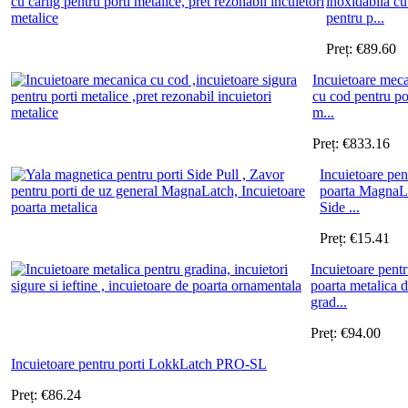
inoxidabila cu
pentru p...
Preț:
€
89.60
Incuietoare mec
cu cod pentru po
m...
Preț:
€
833.16
Incuietoare pen
poarta MagnaL
Side ...
Preț:
€
15.41
Incuietoare pent
poarta metalica 
grad...
Preț:
€
94.00
Incuietoare pentru porti LokkLatch PRO-SL
Preț:
€
86.24