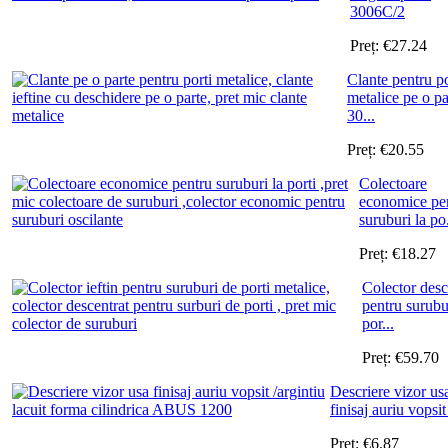
3006C/2
Preț:
€
27.24
Clante pentru po
metalice pe o pa
30...
Preț:
€
20.55
Colectoare
economice pe
suruburi la po.
Preț:
€
18.27
Colector desc
pentru surubu
por...
Preț:
€
59.70
Descriere vizor us
finisaj auriu vopsit 
Preț:
€
6.87