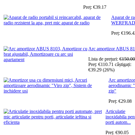
Preț:
€
39.17
Aparat de ra
WERFRAD
Preț:
€
196.4
Arc amortizor ABUS 8
Lista de prețuri:
€
150.00
Preț:
€
110.71
câștigați:
€
39.29
(
26
%)
Arc amortizor
aerodinamic 
zip"
Preț:
€
29.08
Articulatie
inoxidabila pen
porti autom...
Preț:
€
90.05