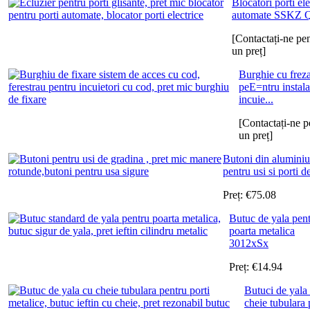
Blocatori porti ele
automate SSKZ 
[Contactați-ne pe
un preț]
Burghie cu frez
peE=ntru instala
incuie...
[Contactați-ne p
un preț]
Butoni din aluminiu
pentru usi si porti de
Preț:
€
75.08
Butuc de yala pen
poarta metalica
3012xSx
Preț:
€
14.94
Butuci de yala
cheie tubulara 