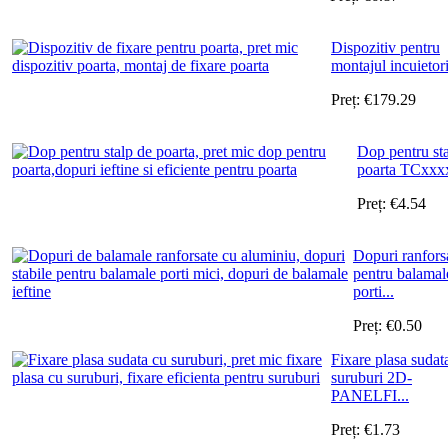
Dispozitiv pentru
montajul incuietoril
Preț:
€
179.29
Dop pentru st
poarta TCxxx
Preț:
€
4.54
Dopuri ranfors
pentru balamal
porti...
Preț:
€
0.50
Fixare plasa sudat
suruburi 2D-
PANELFI...
Preț:
€
1.73