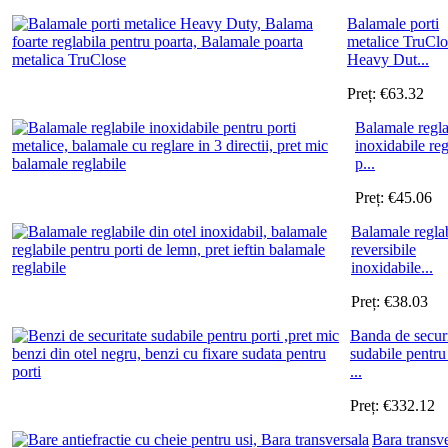
Balamale porti
metalice TruClo
Heavy Dut...
Preț:
€
63.32
Balamale regla
inoxidabile reg
p...
Preț:
€
45.06
Balamale regla
reversibile
inoxidabile...
Preț:
€
38.03
Banda de securi
sudabile pentru
...
Preț:
€
332.12
Bara transv