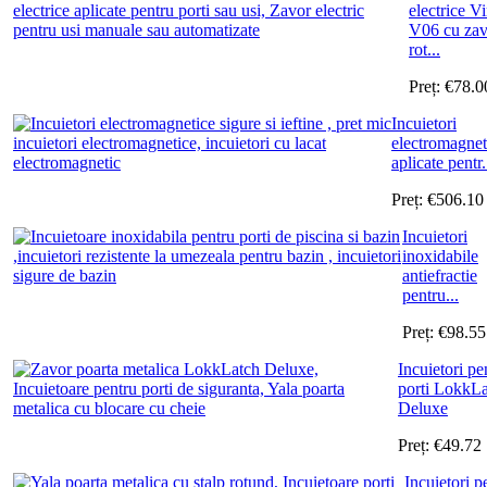
electrice Vi
V06 cu zav
rot...
Preț:
€
78.0
Incuietori
electromagnet
aplicate pentr.
Preț:
€
506.10
Incuietori
inoxidabile
antiefractie
pentru...
Preț:
€
98.55
Incuietori pe
porti LokkL
Deluxe
Preț:
€
49.72
Incuietori p