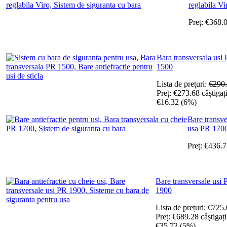
reglabila Vi
Preț:
€
368.
Bara transversala usi
1500
Lista de prețuri:
€
290
Preț:
€
273.68
câștigați
€
16.32
(
6
%)
Bare transve
usa PR 170
Preț:
€
436.7
Bare transversale usi
1900
Lista de prețuri:
€
725.
Preț:
€
689.28
câștigați
€
35.72
(
5
%)