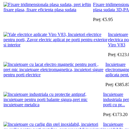
Fixare tridimension
plasa sudata 3D-PA
Preț:
€
5.95
Incuietoare
electrica po
Viro V83
Preț:
€
123.
Incuietoare
electromagne
aplicata pent.
Preț:
€
385.8
Incuietoare
industriala pe
porti cu pr...
Preț:
€
173.20
Incuietoare