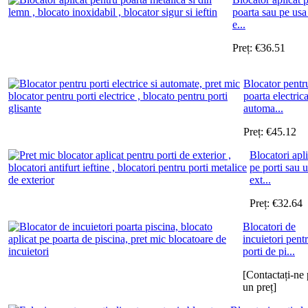
poarta sau pe usa
e...
Preț:
€
36.51
Blocator pentr
poarta electrica
automa...
Preț:
€
45.12
Blocatori apli
pe porti sau u
ext...
Preț:
€
32.64
Blocatori de
incuietori pent
porti de pi...
[Contactați-ne 
un preț]