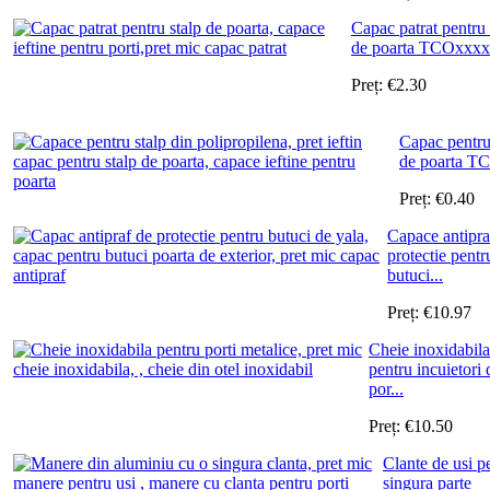
Capac patrat pentru 
de poarta TCOxxxx
Preț:
€
2.30
Capac pentru
de poarta T
Preț:
€
0.40
Capace antipra
protectie pentr
butuci...
Preț:
€
10.97
Cheie inoxidabila
pentru incuietori 
por...
Preț:
€
10.50
Clante de usi p
singura parte