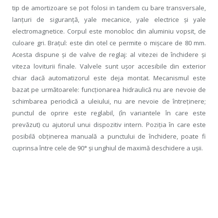
tip de amortizoare se pot folosi in tandem cu bare transversale,
lanţuri de siguranţă, yale mecanice, yale electrice şi yale
electromagnetice. Corpul este monobloc din aluminiu vopsit, de
culoare gri. Braţul: este din otel ce permite o mişcare de 80 mm.
Acesta dispune şi de valve de reglaj: al vitezei de închidere şi
viteza loviturii finale. Valvele sunt uşor accesibile din exterior
chiar dacă automatizorul este deja montat. Mecanismul este
bazat pe următoarele: funcţionarea hidraulică nu are nevoie de
schimbarea periodică a uleiului, nu are nevoie de întreţinere;
punctul de oprire este reglabil, (în variantele în care este
prevăzut) cu ajutorul unui dispozitiv intern. Poziţia în care este
posibilă obţinerea manuală a punctului de închidere, poate fi
cuprinsa între cele de 90° şi unghiul de maximă deschidere a uşii.