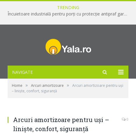
TRENDING
Încuietoare industrială pentru porți cu protecție antipraf garantată
NAVIGATE
»
»
Home
Arcuri amortizoare
Arcuri amortizoare pentru uşi
– linişte, confort, siguranţă
Arcuri amortizoare pentru uşi –
0
linişte, confort, siguranţă