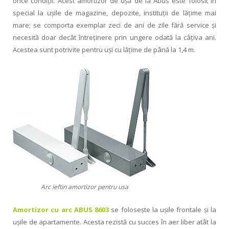
orice condiţii. Acest amortizor de uşă de la Abus este folosit în
special la uşile de magazine, depozite, instituţii de lăţime mai
mare; se comporta exemplar zeci de ani de zile fără service şi
necesită doar decât întreţinere prin ungere odată la câţiva ani.
Acestea sunt potrivite pentru uşi cu lăţime de până la 1,4 m.
Arc ieftin amortizor pentru usa
Amortizor cu arc ABUS 8603
se foloseşte la uşile frontale şi la
uşile de apartamente. Acesta rezistă cu succes în aer liber atât la