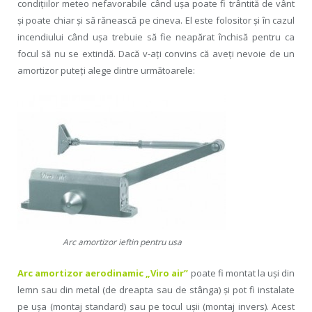
condiţiilor meteo nefavorabile când uşa poate fi trântită de vânt
şi poate chiar şi să rănească pe cineva. El este folositor şi în cazul
incendiului când uşa trebuie să fie neapărat închisă pentru ca
focul să nu se extindă. Dacă v-aţi convins că aveţi nevoie de un
amortizor puteţi alege dintre următoarele:
Arc amortizor ieftin pentru usa
Arc amortizor aerodinamic „Viro air”
poate fi montat la uşi din
lemn sau din metal (de dreapta sau de stânga) şi pot fi instalate
pe uşa (montaj standard) sau pe tocul uşii (montaj invers). Acest