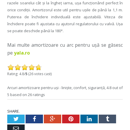
razele soarelui cât şi la îngheţ iarna, uşa funcţionând perfect în
orice condiţii. Amortizorul este util pentru uşile de până la 1,1 m.
Puterea de închidere individuală este ajustabilă. Viteza de
închidere poate fi ajustata cu ajutorul regulatorului cu valvă. Uşa
se poate deschide până la 180°.
Mai multe amortizoare cu arc pentru uşă se găsesc
pe
yala.ro
Rating: 4.8/
5
(26 votes cast)
Arcuri amortizoare pentru uşi - linişte, confort, siguranţă
,
4.8
out of
5
based on
26
ratings
SHARE.
Twitter
Facebook
Google+
Pinterest
LinkedIn
Tumblr
Email