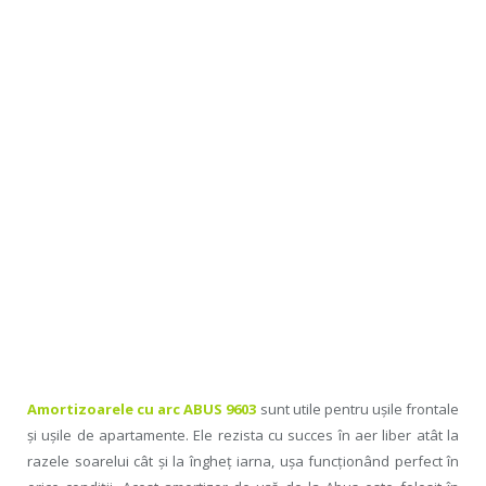
Amortizoarele cu arc ABUS 9603
sunt utile pentru uşile frontale
şi uşile de apartamente. Ele rezista cu succes în aer liber atât la
razele soarelui cât şi la îngheţ iarna, uşa funcţionând perfect în