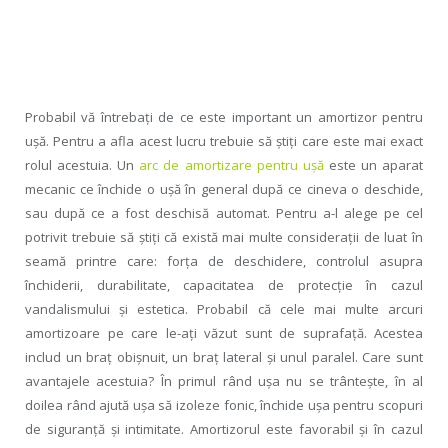
Probabil vă întrebaţi de ce este important un amortizor pentru
uşă. Pentru a afla acest lucru trebuie să ştiţi care este mai exact
rolul acestuia. Un
arc de amortizare pentru uşă
este un aparat
mecanic ce închide o uşă în general după ce cineva o deschide,
sau după ce a fost deschisă automat. Pentru a-l alege pe cel
potrivit trebuie să ştiţi că există mai multe consideraţii de luat în
seamă printre care: forţa de deschidere, controlul asupra
închiderii, durabilitate, capacitatea de protecţie în cazul
vandalismului şi estetica. Probabil că cele mai multe arcuri
amortizoare pe care le-aţi văzut sunt de suprafaţă. Acestea
includ un braţ obişnuit, un braţ lateral şi unul paralel. Care sunt
avantajele acestuia? În primul rând uşa nu se trânteşte, în al
doilea rând ajută uşa să izoleze fonic, închide uşa pentru scopuri
de siguranţă şi intimitate. Amortizorul este favorabil şi în cazul