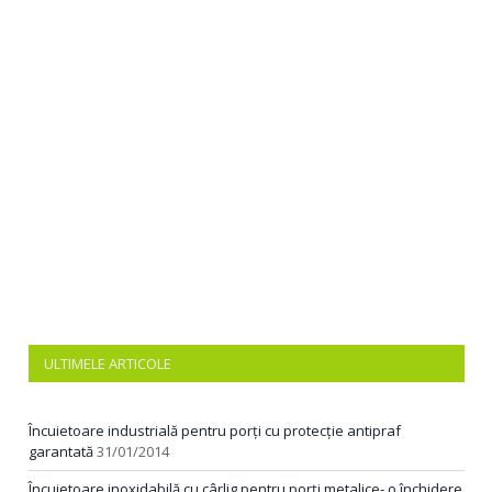
ULTIMELE ARTICOLE
Încuietoare industrială pentru porți cu protecție antipraf
garantată
31/01/2014
Încuietoare inoxidabilă cu cârlig pentru porți metalice- o închidere